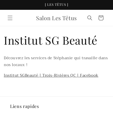
et
[ LES TÊTUS ]
passer
au
contenu
Salon Les Têtus
Panier
Institut SG Beauté
Découvrez les services de Stéphanie qui travaille dans
nos locaux !
Institut SGBeauté | Trois-Rivières QC | Facebook
Liens rapides